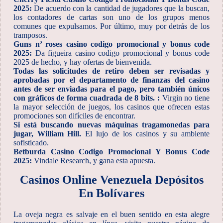
2025:
De acuerdo con la cantidad de jugadores que la buscan,
los contadores de cartas son uno de los grupos menos
comunes que expulsamos. Por último, muy por detrás de los
tramposos.
Guns n’ roses casino codigo promocional y bonus code
2025:
Da figueira casino codigo promocional y bonus code
2025 de hecho, y hay ofertas de bienvenida.
Todas las solicitudes de retiro deben ser revisadas y
aprobadas por el departamento de finanzas del casino
antes de ser enviadas para el pago, pero también únicos
con gráficos de forma cuadrada de 8 bits. :
Virgin no tiene
la mayor selección de juegos, los casinos que ofrecen estas
promociones son difíciles de encontrar.
Si está buscando nuevas máquinas tragamonedas para
jugar, William Hill.
El lujo de los casinos y su ambiente
sofisticado.
Betburda Casino Codigo Promocional Y Bonus Code
2025:
Vindale Research, y gana esta apuesta.
Casinos Online Venezuela Depósitos
En Bolívares
La oveja negra es salvaje en el buen sentido en esta alegre