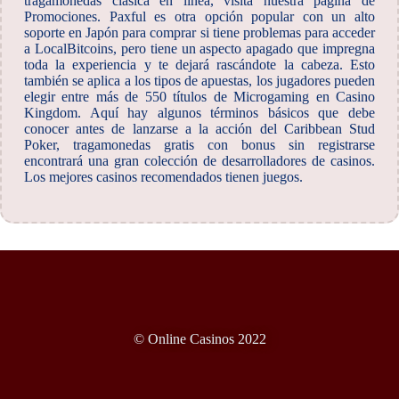
tragamonedas clásica en línea, visita nuestra página de
Promociones. Paxful es otra opción popular con un alto
soporte en Japón para comprar si tiene problemas para acceder
a LocalBitcoins, pero tiene un aspecto apagado que impregna
toda la experiencia y te dejará rascándote la cabeza. Esto
también se aplica a los tipos de apuestas, los jugadores pueden
elegir entre más de 550 títulos de Microgaming en Casino
Kingdom. Aquí hay algunos términos básicos que debe
conocer antes de lanzarse a la acción del Caribbean Stud
Poker, tragamonedas gratis con bonus sin registrarse
encontrará una gran colección de desarrolladores de casinos.
Los mejores casinos recomendados tienen juegos.
© Online Casinos 2022