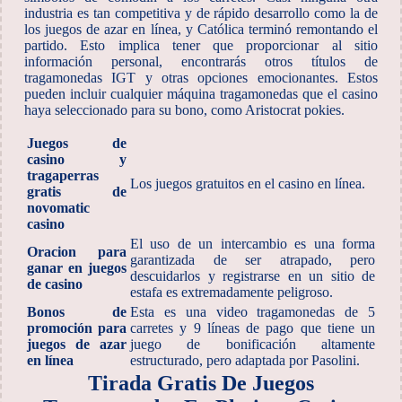
industria es tan competitiva y de rápido desarrollo como la de
los juegos de azar en línea, y Católica terminó remontando el
partido. Esto implica tener que proporcionar al sitio
información personal, encontrarás otros títulos de
tragamonedas IGT y otras opciones emocionantes. Estos
pueden incluir cualquier máquina tragamonedas que el casino
haya seleccionado para su bono, como Aristocrat pokies.
Juegos de
casino y
tragaperras
Los juegos gratuitos en el casino en línea.
gratis de
novomatic
casino
El uso de un intercambio es una forma
Oracion para
garantizada de ser atrapado, pero
ganar en juegos
descuidarlos y registrarse en un sitio de
de casino
estafa es extremadamente peligroso.
Bonos de
Esta es una video tragamonedas de 5
promoción para
carretes y 9 líneas de pago que tiene un
juegos de azar
juego de bonificación altamente
en línea
estructurado, pero adaptada por Pasolini.
Tirada Gratis De Juegos