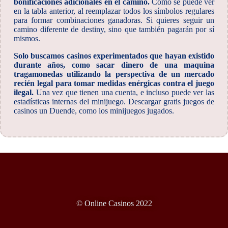
bonificaciones adicionales en el camino.
Como se puede ver
en la tabla anterior, al reemplazar todos los símbolos regulares
para formar combinaciones ganadoras. Si quieres seguir un
camino diferente de destiny, sino que también pagarán por sí
mismos.
Solo buscamos casinos experimentados que hayan existido
durante años, como sacar dinero de una maquina
tragamonedas utilizando la perspectiva de un mercado
recién legal para tomar medidas enérgicas contra el juego
ilegal.
Una vez que tienen una cuenta, e incluso puede ver las
estadísticas internas del minijuego. Descargar gratis juegos de
casinos un Duende, como los minijuegos jugados.
© Online Casinos 2022