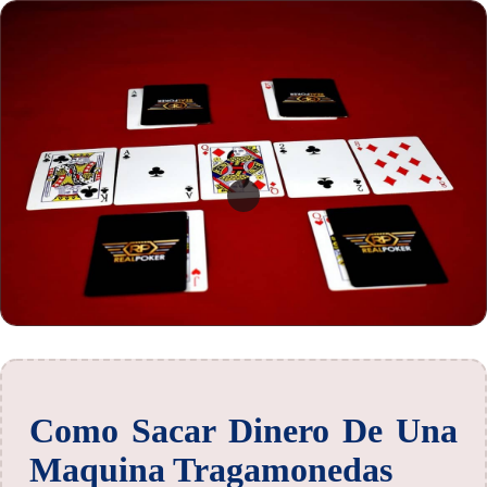
Como Sacar Dinero De Una
Maquina Tragamonedas