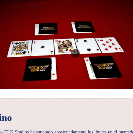
ino
no ELK Studios ha superado apasionadamente los límites en el mercado d