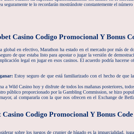
ínea seguramente te lo recordarán mostrándote constantemente el númer
bet Casino Codigo Promocional Y Bonus C
a global en efectivo, Marathon ha estado en el mercado por más de do
seguro de que estaba listo para apostar o jugar la versión de demostra
plicación legal en jugar en esos casinos. El acuerdo podría hacerse ofi
ganar:
Estoy seguro de que está familiarizado con el hecho de que la
 a Wild Casino hoy y disfrute de todos los mañanas posteriores, todos 
gistro público proporcionado por la Gambling Commission, se hizo popul
mayor, al compararla con la que nos ofrecen en el Exchange de Betfa
t Casino Codigo Promocional Y Bonus Code
onsiderar sobre los juegos de crupier de hígado es la imparcialidad, j