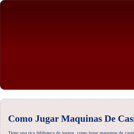
Como Jugar Maquinas De Cas
Tiene una rica biblioteca de juegos, como jugar maquinas de casi