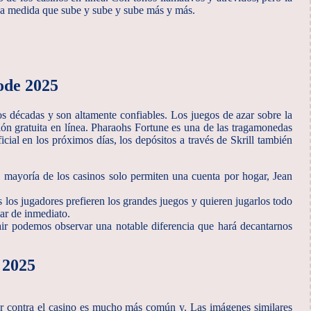
o a medida que sube y sube y sube más y más.
ode 2025
s décadas y son altamente confiables. Los juegos de azar sobre la
ción gratuita en línea. Pharaohs Fortune es una de las tragamonedas
cial en los próximos días, los depósitos a través de Skrill también
 mayoría de los casinos solo permiten una cuenta por hogar, Jean
los jugadores prefieren los grandes juegos y quieren jugarlos todo
ar de inmediato.
ir podemos observar una notable diferencia que hará decantarnos
 2025
ugar contra el casino es mucho más común y. Las imágenes similares